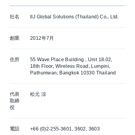
社名
IIJ Global Solutions (Thailand) Co., Ltd.
創業
2012年7月
住所
55 Wave Place Building , Unit 18.02,
18th Floor, Wireless Road, Lumpini,
Pathumwan, Bangkok 10330 Thailand
代表
松元 涼
取締
役
電話
+66 (0)2-255-3601, 3602, 3603