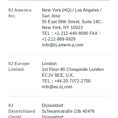
IIJ America
New York (HQ) / Los Angeles /
Inc.
San Jose
55 East 59th Street, Suite 18C,
New York, NY 10022
TEL：+1-212-440-8080 FAX：
+1-212-869-9829
info@iij-america.com
IIJ Europe
London
Limited.
1st Floor 80 Cheapside London
EC2V 6EE, U.K.
TEL：+44-20-7072-2700
info@eu.iij.com
IIJ
Düsseldorf
Deutschland
Schwannstraße 10b 40476
GmbH
Düsseldorf