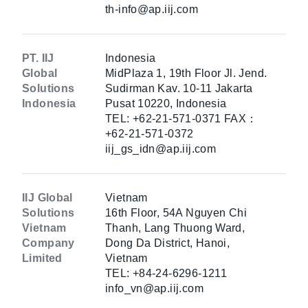
th-info@ap.iij.com
PT. IIJ
Indonesia
Global
MidPlaza 1, 19th Floor Jl. Jend.
Solutions
Sudirman Kav. 10-11 Jakarta
Indonesia
Pusat 10220, Indonesia
TEL: +62-21-571-0371 FAX：
+62-21-571-0372
iij_gs_idn@ap.iij.com
IIJ Global
Vietnam
Solutions
16th Floor, 54A Nguyen Chi
Vietnam
Thanh, Lang Thuong Ward,
Company
Dong Da District, Hanoi,
Limited
Vietnam
TEL: +84-24-6296-1211
info_vn@ap.iij.com