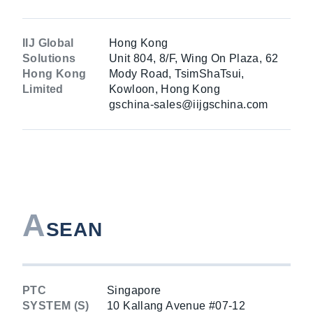
IIJ Global
Hong Kong
Solutions
Unit 804, 8/F, Wing On Plaza, 62
Hong Kong
Mody Road, TsimShaTsui,
Limited
Kowloon, Hong Kong
gschina-sales@iijgschina.com
A
SEAN
PTC
Singapore
SYSTEM (S)
10 Kallang Avenue #07-12