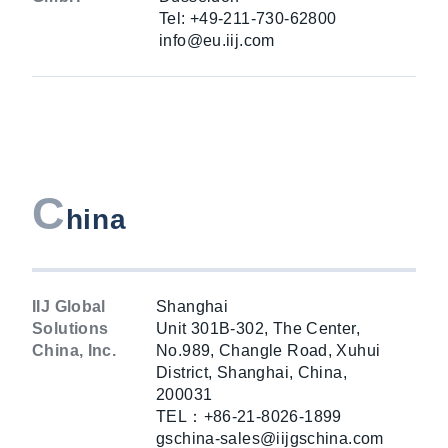
Tel: +49-211-730-62800
info@eu.iij.com
C
hina
IIJ Global
Shanghai
Solutions
Unit 301B-302, The Center,
China, Inc.
No.989, Changle Road, Xuhui
District, Shanghai, China,
200031
TEL：+86-21-8026-1899
gschina-sales@iijgschina.com